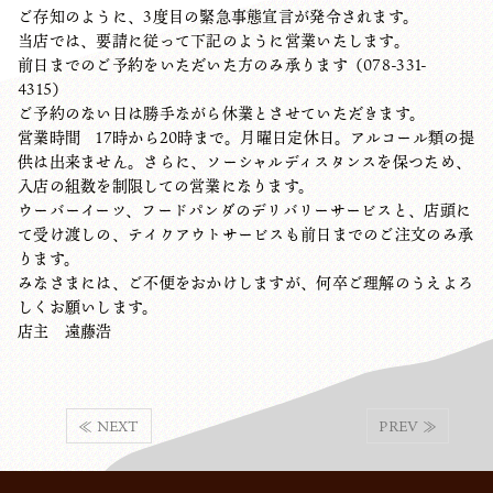
ご存知のように、3度目の緊急事態宣言が発令されます。
当店では、要請に従って下記のように営業いたします。
前日までのご予約をいただいた方のみ承ります（078-331-
4315）
ご予約のない日は勝手ながら休業とさせていただきます。
営業時間 17時から20時まで。月曜日定休日。アルコール類の提
供は出来ません。さらに、ソーシャルディスタンスを保つため、
入店の組数を制限しての営業になります。
ウーバーイーツ、フードパンダのデリバリーサービスと、店頭に
て受け渡しの、テイクアウトサービスも前日までのご注文のみ承
ります。
みなさまには、ご不便をおかけしますが、何卒ご理解のうえよろ
しくお願いします。
店主 遠藤浩
≪ NEXT
PREV ≫