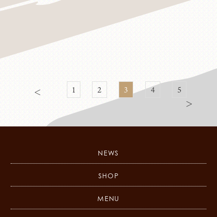
1
2
3
4
5
＜
＞
NEWS
SHOP
MENU